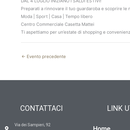
DAL 4 LUGLIO INIZIANO I SALDI ESTIVI!
Preparati a rinnovare il tuo guardaroba e scoprire le mig
Moda | Sport | Casa | Tempo libero
Centro Commerciale Casetta Mattei
Ti aspettiamo per un’estate di shopping e convenienz
←
Evento precedente
CONTATTACI
LINK U
Via dei Sampieri, 92
Home