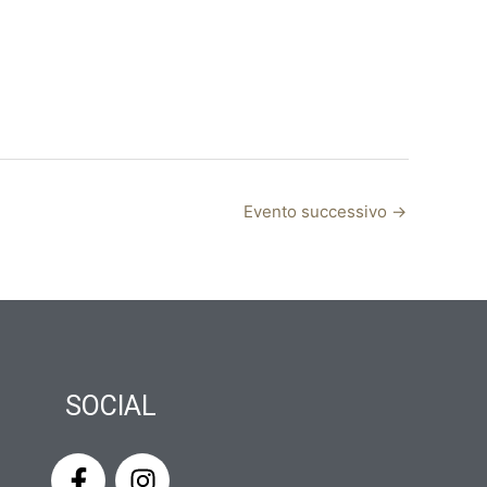
Evento successivo
→
SOCIAL
F
I