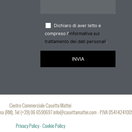
Dichiaro di aver letto e
compreso l'
informativa sul
trattamento dei dati personali
.
Centro Commerciale Casetta Mattei
oma (RM), Tel (+39) 06 6590697 info@casettamattei.com - P.IVA 0541424100
Privacy Policy
-
Cookie Policy