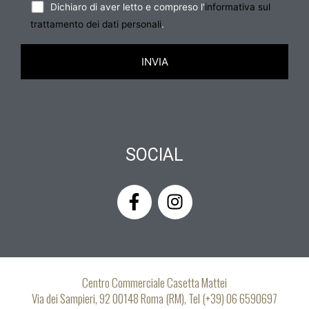
Dichiaro di aver letto e compreso l'
informativa sul
trattamento dei dati personali
.
SOCIAL
F
I
a
n
c
s
e
t
b
a
o
g
Centro Commerciale Casetta Mattei
o
r
Via dei Sampieri, 92 00148 Roma (RM), Tel (+39) 06 6590697