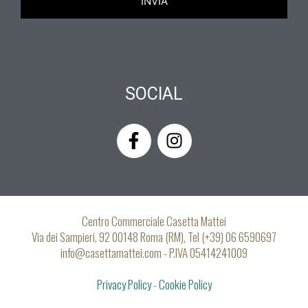
SOCIAL
F
I
a
n
c
s
e
t
b
a
o
g
Centro Commerciale Casetta Mattei
o
r
Via dei Sampieri, 92 00148 Roma (RM), Tel (+39) 06 6590697
k
a
info@casettamattei.com - P.IVA 05414241009
-
m
Privacy Policy
f
-
Cookie Policy