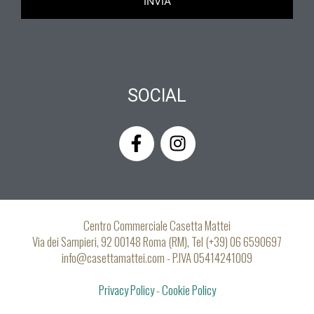
SOCIAL
F
I
a
n
c
s
e
t
b
a
o
g
Centro Commerciale Casetta Mattei
o
r
Via dei Sampieri, 92 00148 Roma (RM), Tel (+39) 06 6590697
k
a
info@casettamattei.com - P.IVA 05414241009
-
m
Privacy Policy
f
-
Cookie Policy