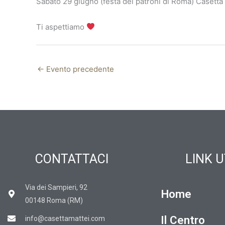
Sabato 29 giugno (festa dei patroni di Roma) Casetta 
Ti aspettiamo
←
Evento precedente
CONTATTACI
LINK U
Via dei Sampieri, 92
Home
00148 Roma (RM)
Il Centro
info@casettamattei.com