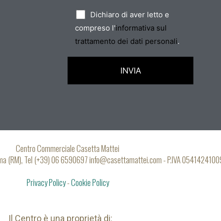
Dichiaro di aver letto e
compreso l'
informativa sul
trattamento dei dati personali
.
Centro Commerciale Casetta Mattei
oma (RM), Tel (+39) 06 6590697 info@casettamattei.com - P.IVA 0541424100
Privacy Policy
-
Cookie Policy
Il Centro è una proprietà di: