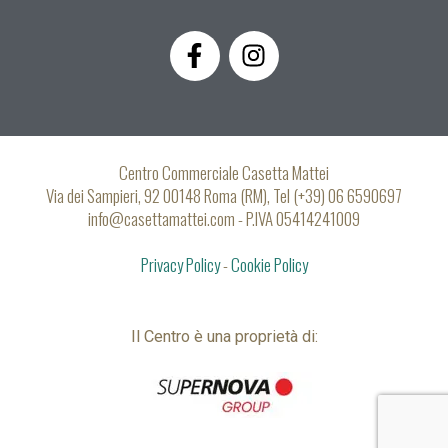
F
I
a
n
c
s
e
t
b
a
o
g
Centro Commerciale Casetta Mattei
o
r
Via dei Sampieri, 92 00148 Roma (RM), Tel (+39) 06 6590697
k
a
info@casettamattei.com - P.IVA 05414241009
-
m
Privacy Policy
f
-
Cookie Policy
Il Centro è una proprietà di: