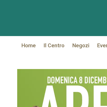
Vai
al
contenuto
Home
Il Centro
Negozi
Eve