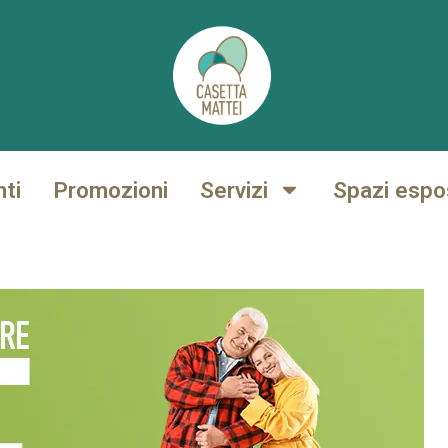
nti
Promozioni
Servizi
Spazi espos