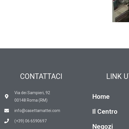
CONTATTACI
LINK U
Via dei Sampieri, 92
Home
00148 Roma (RM)
Il Centro
info@casettamattei.com
(+39) 06 6590697
Negozi