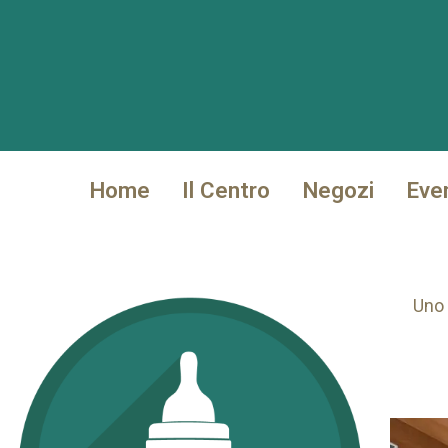
Vai
al
contenuto
Home
Il Centro
Negozi
Eve
Uno 