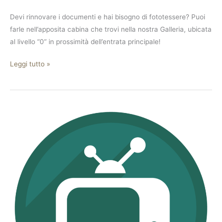
Devi rinnovare i documenti e hai bisogno di fototessere? Puoi
farle nell’apposita cabina che trovi nella nostra Galleria, ubicata
al livello “0” in prossimità dell’entrata principale!
Leggi tutto »
Sky