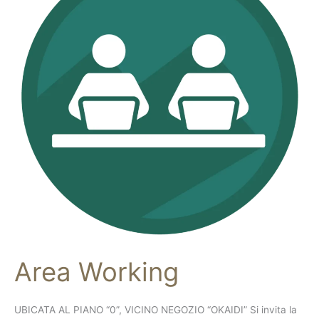
Area Working
UBICATA AL PIANO “0”, VICINO NEGOZIO “OKAIDI” Si invita la