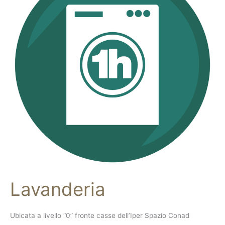
Lavanderia
Ubicata a livello “0” fronte casse dell’Iper Spazio Conad