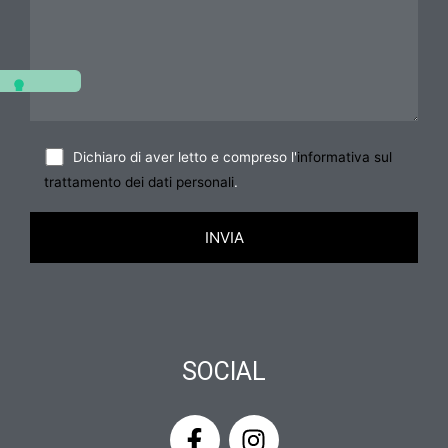
Dichiaro di aver letto e compreso l'
informativa sul
trattamento dei dati personali
.
SOCIAL
F
I