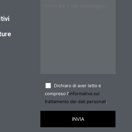
tivi
ture
Dichiaro di aver letto e
compreso l'
informativa sul
trattamento dei dati personali
.