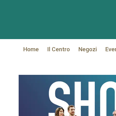
Vai
al
contenuto
Home
Il Centro
Negozi
Eve