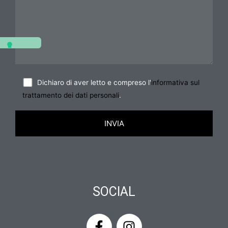
Dichiaro di aver letto e compreso l'
informativa sul
trattamento dei dati personali
.
SOCIAL
F
I