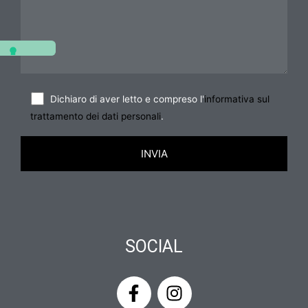
Dichiaro di aver letto e compreso l'
informativa sul
trattamento dei dati personali
.
SOCIAL
F
I
a
n