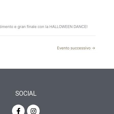
vertimento e gran finale con la HALLOWEEN DANCE!
Evento successivo
→
SOCIAL
F
I
a
n