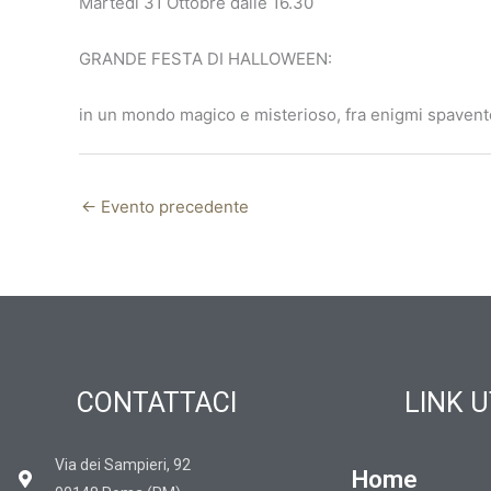
Martedi 31 Ottobre dalle 16.30
GRANDE FESTA DI HALLOWEEN:
in un mondo magico e misterioso, fra enigmi spavento
←
Evento precedente
CONTATTACI
LINK U
Via dei Sampieri, 92
Home