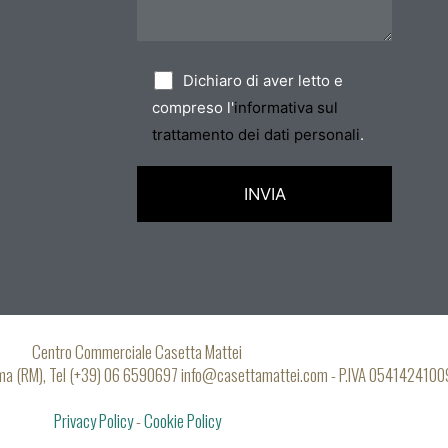
Dichiaro di aver letto e
compreso l'
informativa sul
trattamento dei dati personali
.
Centro Commerciale Casetta Mattei
oma (RM), Tel (+39) 06 6590697 info@casettamattei.com - P.IVA 0541424100
Privacy Policy
-
Cookie Policy