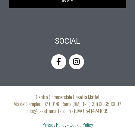
SOCIAL
F
I
a
n
c
s
e
t
b
a
o
g
Centro Commerciale Casetta Mattei
o
r
Via dei Sampieri, 92 00148 Roma (RM), Tel (+39) 06 6590697
k
a
info@casettamattei.com - P.IVA 05414241009
-
m
Privacy Policy
f
-
Cookie Policy