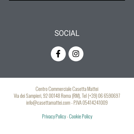
SOCIAL
F
I
a
n
c
s
e
t
b
a
o
g
Centro Commerciale Casetta Mattei
o
r
Via dei Sampieri, 92 00148 Roma (RM), Tel (+39) 06 6590697
k
a
info@casettamattei.com - P.IVA 05414241009
-
m
Privacy Policy
f
-
Cookie Policy