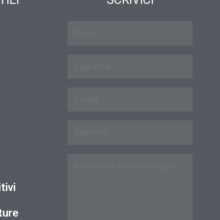
tivi
ture