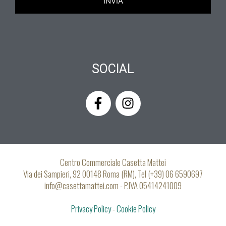
SOCIAL
F
I
a
n
c
s
e
t
b
a
o
g
Centro Commerciale Casetta Mattei
o
r
Via dei Sampieri, 92 00148 Roma (RM), Tel (+39) 06 6590697
k
a
info@casettamattei.com - P.IVA 05414241009
-
m
Privacy Policy
f
-
Cookie Policy