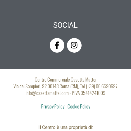
SOCIAL
F
I
a
n
c
s
e
t
b
a
o
g
Centro Commerciale Casetta Mattei
o
r
Via dei Sampieri, 92 00148 Roma (RM), Tel (+39) 06 6590697
k
a
info@casettamattei.com - P.IVA 05414241009
-
m
Privacy Policy
f
-
Cookie Policy
Il Centro è una proprietà di: