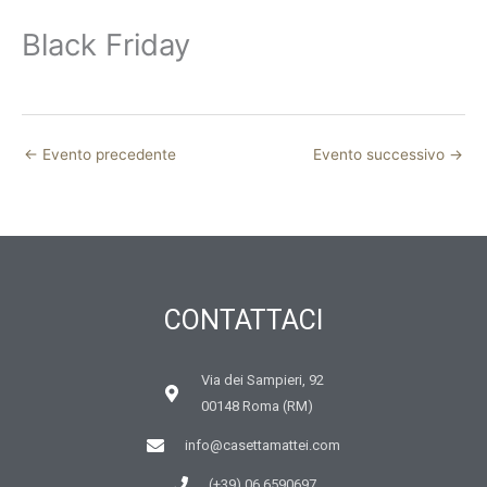
Black Friday
←
Evento precedente
Evento successivo
→
CONTATTACI
Via dei Sampieri, 92
00148 Roma (RM)
info@casettamattei.com
(+39) 06 6590697